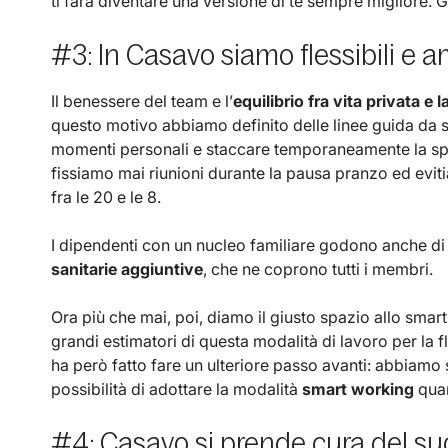
ti farà diventare una versione di te sempre migliore. 
#3: In Casavo siamo flessibili e
Il benessere del team e l’
equilibrio fra vita privata e 
questo motivo abbiamo definito delle linee guida da s
momenti personali e staccare temporaneamente la sp
fissiamo mai riunioni durante la pausa pranzo ed evi
fra le 20 e le 8.
I dipendenti con un nucleo familiare godono anche di
sanitarie aggiuntive
, che ne coprono tutti i membri.
Ora più che mai, poi, diamo il giusto spazio allo smart
grandi estimatori di questa modalità di lavoro per la f
ha però fatto fare un ulteriore passo avanti: abbiamo 
possibilità di adottare la modalità
smart working
quan
#4: Casavo si prende cura del s