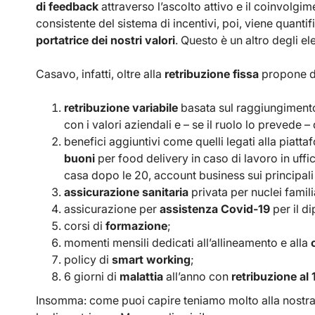
di feedback
attraverso l’ascolto attivo e il coinvolgim
consistente del sistema di incentivi, poi, viene quantifi
portatrice dei nostri valori
. Questo è un altro degli el
Casavo, infatti, oltre alla
retribuzione fissa
propone d
retribuzione variabile
basata sul raggiungiment
con i valori aziendali e – se il ruolo lo prevede –
benefici aggiuntivi come quelli legati alla piatt
buoni
per food delivery in caso di lavoro in uffic
casa dopo le 20, account business sui principali s
assicurazione sanitaria
privata per nuclei famili
assicurazione per
assistenza Covid-19
per il d
corsi di
formazione
;
momenti mensili dedicati all’allineamento e alla
policy di
smart working
;
6 giorni di
malattia
all’anno con
retribuzione al
Insomma: come puoi capire teniamo molto alla nostra 