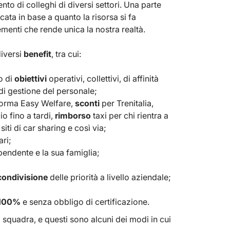
ento di colleghi di diversi settori. Una parte
cata in base a quanto la risorsa si fa
ementi che rende unica la nostra realtà.
iversi
benefit
, tra cui:
o di
obiettivi
operativi, collettivi, di affinità
 di gestione del personale;
aforma Easy Welfare,
sconti
per Trenitalia,
io fino a tardi,
rimborso
taxi per chi rientra a
iti di car sharing e così via;
ari;
ipendente e la sua famiglia;
condivisione
delle priorità a livello aziendale;
 100%
e senza obbligo di certificazione.
squadra, e questi sono alcuni dei modi in cui