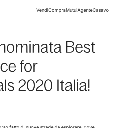
Vendi
Compra
Mutui
Agente
Casavo
nominata Best
ce for
ls 2020 Italia!
orso fatto di nuove strade da esplorare, dove