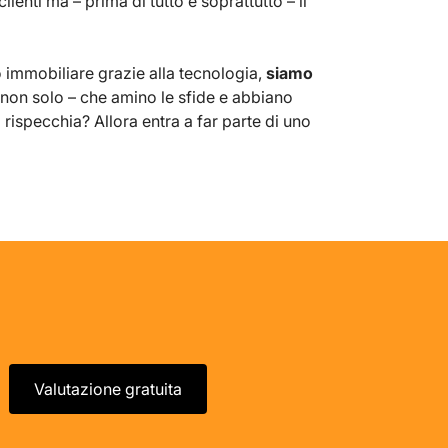
enti ma – prima di tutto e soprattutto – il
 immobiliare grazie alla tecnologia,
siamo
 e non solo – che amino le sfide e abbiano
 rispecchia? Allora entra a far parte di uno
Valutazione gratuita