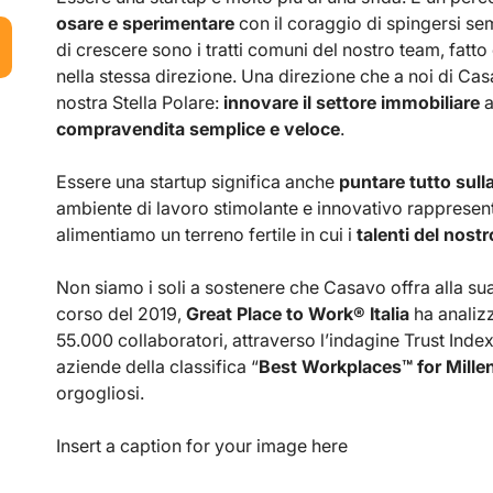
osare e sperimentare
con il coraggio di spingersi se
di crescere sono i tratti comuni del nostro team, fatto
nella stessa direzione. Una direzione che a noi di Ca
nostra Stella Polare:
innovare il settore immobiliare
a
compravendita semplice e veloce
.
Essere una startup significa anche
puntare tutto sull
ambiente di lavoro stimolante e innovativo rappresen
alimentiamo un terreno fertile in cui i
talenti del nos
Non siamo i soli a sostenere che Casavo offra alla sua
corso del 2019,
Great Place to Work® Italia
ha analizz
55.000 collaboratori, attraverso l’indagine Trust Index
aziende della classifica “
Best Workplaces™ for Mille
orgogliosi.
Insert a caption for your image here