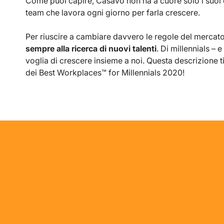
Come puoi capire, Casavo non ha a cuore solo i suoi cli
team che lavora ogni giorno per farla crescere.
Per riuscire a cambiare davvero le regole del mercato
sempre alla ricerca di nuovi talenti
. Di millennials –
voglia di crescere insieme a noi. Questa descrizione ti
dei Best Workplaces™ for Millennials 2020!