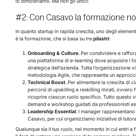
lo dimostriamo. Ma non gli unici!
#2: Con Casavo la formazione no
In quanto startup in rapida crescita, uno degli elemen
è la formazione, che si basa su tre
pilastri
:
Onboarding & Culture
. Per condividere e rafforz
una piattaforma di e-learning dove acquisire i f
strategica dell’azienda. Tutta l’organizzazione vie
metodologia Agile, che rappresenta un approcci
Technical Boost
. Per alimentare la crescita di
percorsi di upskilling e reskilling mirati, ovve
ricoprire ciascun ruolo specifico. Tutto questo v
demand e workshop guidati da professionisti este
Leadership Essential
. I manager rappresentano u
Casavo, per cui organizziamo iniziative di tutor
Qualunque sia il tuo ruolo, nel momento in cui entri a 