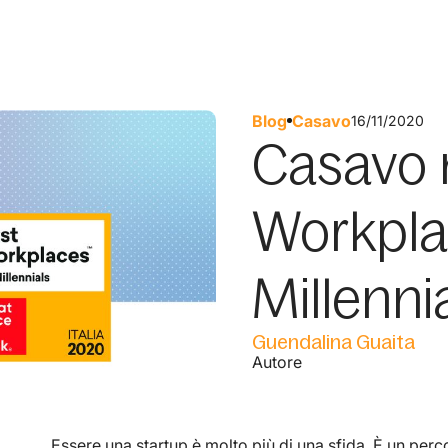
Blog
Casavo
16/11/2020
Casavo 
Workpla
Millennia
Guendalina Guaita
Autore
Essere una startup è molto più di una sfida. È un perc