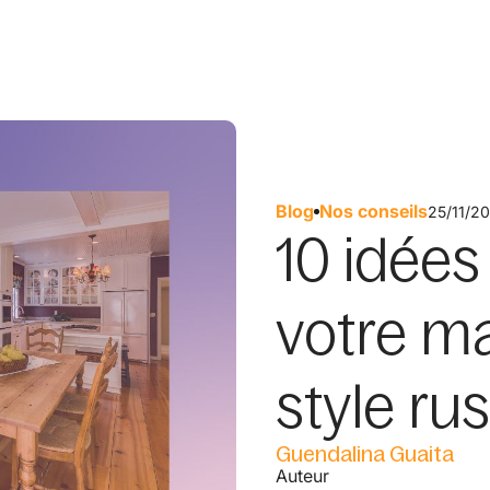
Blog
Nos conseils
25/11/2
10 idées
votre m
style r
Guendalina Guaita
Auteur