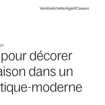
Vendre
Acheter
Agent
Casavo
021
 pour décorer
aison dans un
ustique-moderne