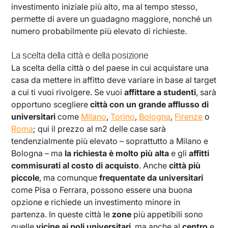
investimento iniziale più alto, ma al tempo stesso,
permette di avere un guadagno maggiore, nonché un
numero probabilmente più elevato di richieste.
La scelta della città e della posizione
La scelta della città o del paese in cui acquistare una
casa da mettere in affitto deve variare in base al target
a cui ti vuoi rivolgere. Se vuoi
affittare a studenti
, sarà
opportuno scegliere
città con un grande afflusso di
universitari
come
Milano
,
Torino
,
Bologna
,
Firenze
o
Roma
; qui il prezzo al m2 delle case sarà
tendenzialmente più elevato – soprattutto a Milano e
Bologna – ma
la richiesta è molto più alta
e gli
affitti
commisurati al costo di acquisto
. Anche
città più
piccole
, ma comunque
frequentate da universitari
come Pisa o Ferrara, possono essere una buona
opzione e richiede un investimento minore in
partenza. In queste città le
zone
più appetibili sono
quelle
vicine ai poli universitari
, ma anche al
centro
e