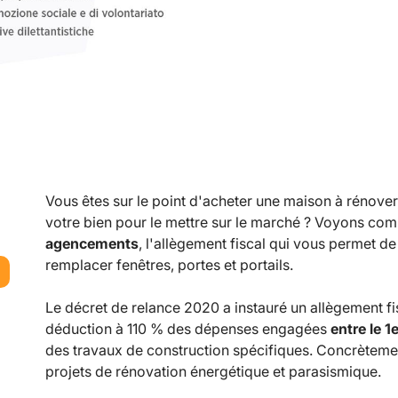
Vous êtes sur le point d'acheter une maison à rénove
votre bien pour le mettre sur le marché ? Voyons c
agencements
, l'allègement fiscal qui vous permet d
remplacer fenêtres, portes et portails.
Le décret de relance 2020 a instauré un allègement fis
déduction à 110 % des dépenses engagées
entre le 1
des travaux de construction spécifiques. Concrètemen
projets de rénovation énergétique et parasismique.