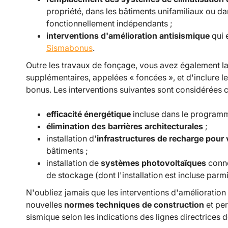
propriété, dans les bâtiments unifamiliaux ou da
fonctionnellement indépendants ;
interventions d'amélioration antisismique
qui 
Sismabonus
.
Outre les travaux de fonçage, vous avez également la 
supplémentaires, appelées « foncées », et d'inclure le
bonus. Les interventions suivantes sont considérées
efficacité énergétique
incluse dans le programm
élimination des barrières architecturales
;
installation d'
infrastructures de recharge pour 
bâtiments ;
installation de
systèmes photovoltaïques
conne
de stockage (dont l'installation est incluse parm
N'oubliez jamais que les interventions d'amélioratio
nouvelles
normes techniques de construction
et per
sismique selon les indications des lignes directrices de