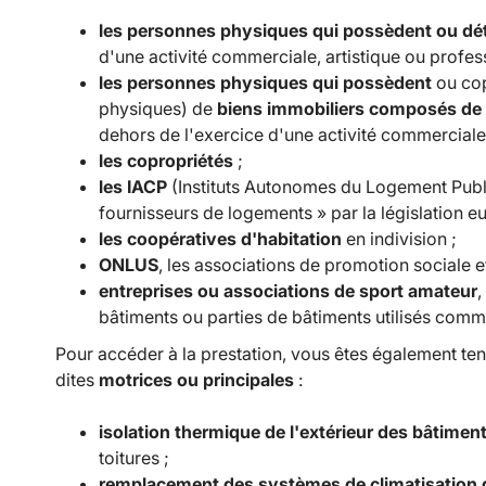
les personnes physiques qui possèdent ou dé
d'une activité commerciale, artistique ou profess
les personnes physiques qui possèdent
ou cop
physiques) de
biens immobiliers composés de 
dehors de l'exercice d'une activité commerciale,
les copropriétés
;
les IACP
(Instituts Autonomes du Logement Publi
fournisseurs de logements » par la législation e
les coopératives d'habitation
en indivision ;
ONLUS
, les associations de promotion sociale e
entreprises ou associations de sport amateur
,
bâtiments ou parties de bâtiments utilisés comme
Pour accéder à la prestation, vous êtes également ten
dites
motrices ou principales
:
isolation thermique de l'extérieur des bâtimen
toitures ;
remplacement des systèmes de climatisation 