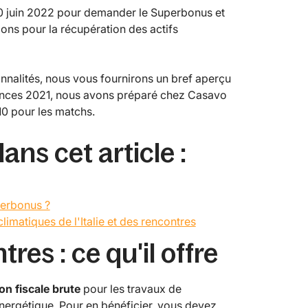
30 juin 2022 pour demander le Superbonus et
ons pour la récupération des actifs
ionnalités, nous vous fournirons un bref aperçu
nances 2021, nous avons préparé chez Casavo
0 pour les matchs.
ns cet article :
perbonus ?
imatiques de l'Italie et des rencontres
es : ce qu'il offre
on fiscale brute
pour les travaux de
énergétique. Pour en bénéficier, vous devez