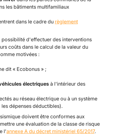
ns les bâtiments multifamiliaux
entrent dans le cadre du
règlement
possibilité d'effectuer des interventions
urs coûts dans le calcul de la valeur du
 comme motivées :
e dit « Ecobonus » ;
véhicules électriques
à l'intérieur des
ctés au réseau électrique ou à un système
i les dépenses déductibles).
n sismique doivent être conformes aux
mettre une évaluation de la classe de risque
 l'
annexe A du décret ministériel 65/2017
.