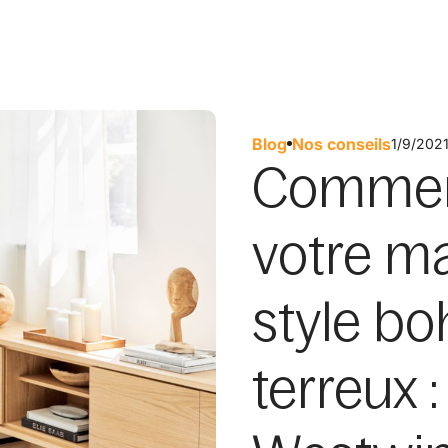
Blog
Nos conseils
1/9/202
Commen
votre m
style b
terreux :