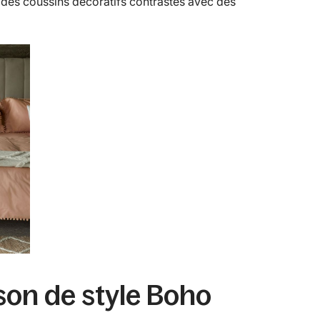
 des coussins décoratifs contrastés avec des
son de style Boho