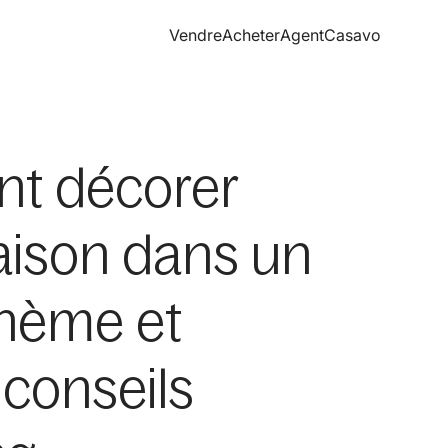
Vendre
Acheter
Agent
Casavo
1
t décorer
aison dans un
ohème et
 conseils