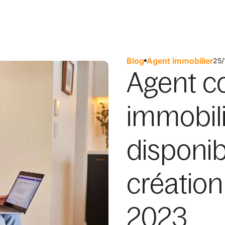
Blog
Agent immobilier
25/
Agent c
immobili
disponib
création
2023