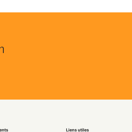
n
ents
Liens utiles