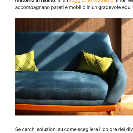
metterlo in risalto
. In un
soggiorno moderno
, tinte n
accompagnano pareti e mobilio in un gradevole equili
Se cerchi soluzioni su come scegliere il colore del d