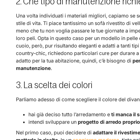
2. Che tipo di manutenzione rich
Una volta individuati i materiali migliori, capiamo se so
stile di vita. Ti piace tantissimo un sofà rivestito di vel
meno che tu non voglia passare le tue giornate a imped
loro peli. Opta in questo caso per un modello in pelle 
cuoio, però, pur risultando eleganti e adatti a tanti ti
country-chic, richiedono particolari cure per durare a
adatto per la tua abitazione, quindi, c’è bisogno di
pen
manutenzione
.
3. La scelta dei colori
Parliamo adesso di come scegliere il colore del divano
hai già deciso tutto l’arredamento e
ti manca il 
intendi sviluppare un
progetto di arredo proprio 
Nel primo caso, puoi decidere di
adattare il rivestim