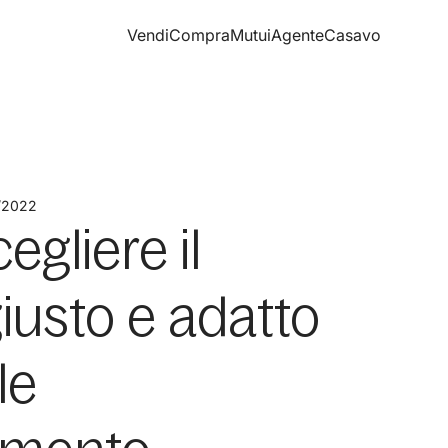
Vendi
Compra
Mutui
Agente
Casavo
/2022
gliere il
iusto e adatto
le