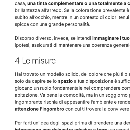
casa,
una tinta complementare o una totalmente a 
brillantezza all’arredo. Se la colorazione prevalente è
subito all’occhio, mentre in un contesto di colori tenui 
spicca con una grande personalità.
Discorso diverso, invece, se intendi
immaginare i tuoi
ipotesi, assicurati di mantenere una coerenza generale
4. Le misure
Hai trovato un modello solido, del colore che più ti pi
solo da capire se lo
spazio
a tua disposizione è suffic
giocano un ruolo fondamentale nel comprendere come 
abitazione. Va bene la comodità, ma in un soggiorn
ingombrante rischia di appesantire l’ambiente e rende
attenzione l’ingombro
con cui ti troverai a convivere
Per farti un’idea degli spazi prima di prendere una deci
interessano con delnastro adesivo a terra
: un esped