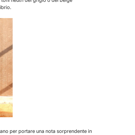
ei toni neutri del grigio o del beige
brio.
ivano per portare una nota sorprendente in