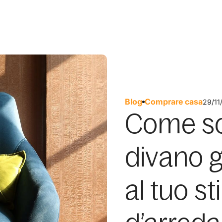
Blog
Comprare casa
29/11
Come sce
divano g
al tuo sti