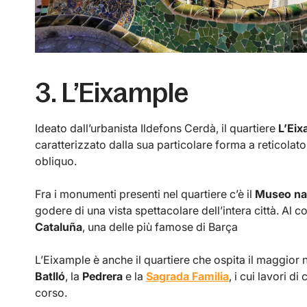
3. L’Eixample
Ideato dall’urbanista Ildefons Cerdà, il quartiere
L’Eix
caratterizzato dalla sua particolare forma a reticolato,
obliquo.
Fra i monumenti presenti nel quartiere c’è il
Museo naz
godere di una vista spettacolare dell’intera città. Al co
Cataluña
, una delle più famose di Barça
L’Eixample è anche il quartiere che ospita il maggior
Batlló
, la
Pedrera
e la
Sagrada Familia
, i cui lavori d
corso.