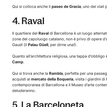
Qui si colloca anche il
paseo de Gracia
, uno dei viali 
4. Raval
Il quartiere del
Raval
di Barcellona è un luogo alternat
zone del capoluogo catalano, non è privo di opere d’a
Gaudí (il
Palau Güell
, per dirne una!).
Quanto all’architettura religiosa, una tappa d’obbligo è
Camp
.
Qui si trova anche la
Rambla
, perfetta per una passegg
acquisti al
mercato della Boquería
, visita i giardini d
contemporanea di Barcellona e il Museo d’arte contem
deluderanno.
5. La Barceloneta