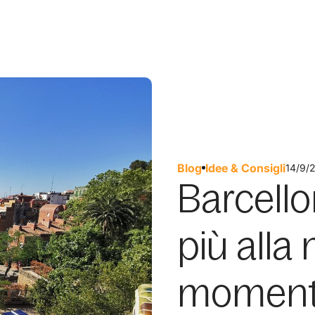
Blog
Idee & Consigli
14/9/
Barcellon
più alla
momen