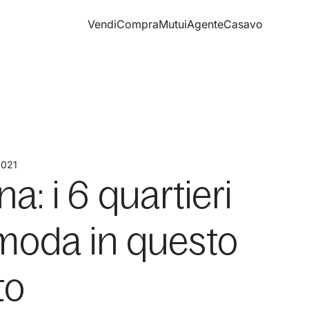
Vendi
Compra
Mutui
Agente
Casavo
2021
a: i 6 quartieri
 moda in questo
to